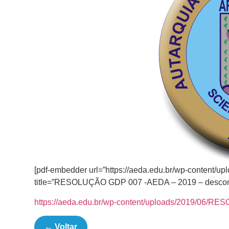
[pdf-embedder url=”https://aeda.edu.br/wp-conten
title=”RESOLUÇÃO GDP 007 -AEDA – 2019 – descon
https://aeda.edu.br/wp-content/uploads/2019/06/
← Voltar