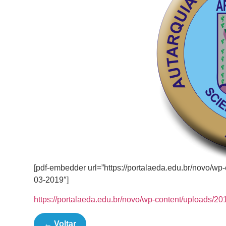
[pdf-embedder url=”https://portalaeda.edu.br/novo/w
03-2019″]
https://portalaeda.edu.br/novo/wp-content/uploads/2
← Voltar