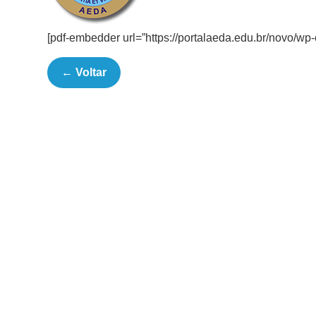
[pdf-embedder url=”https://portalaeda.edu.br/novo/
← Voltar