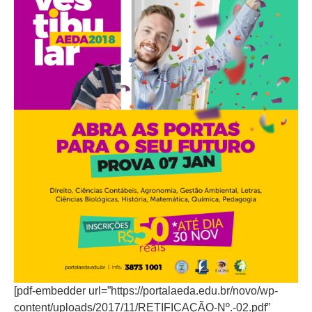
[pdf-embedder url=”https://portalaeda.edu.br/novo/wp-
content/uploads/2017/11/RETIFICAÇÃO-Nº.-02.pdf”