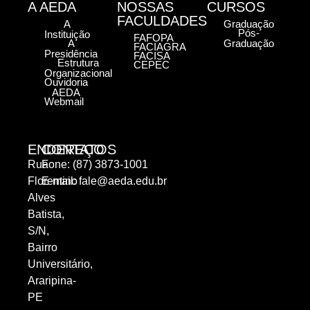
A AEDA
NOSSAS
CURSOS
FACULDADES
A
Graduação
Pós-
Instituição
FAFOPA
A
Graduação
FACIAGRA
Presidência
FACISA
Estrutura
CEPEC
Organizacional
Ouvidoria
AEDA
Webmail
ENDEREÇO
CONTATOS
Rua
Fone: (87) 3873-1001
Florentino
E-mail:
fale@aeda.edu.br
Alves
Batista,
S/N,
Bairro
Universitário,
Araripina-
PE