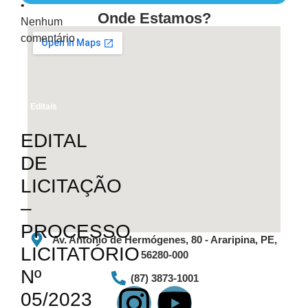
Onde Estamos?
Nenhum
comentário
Editais
EDITAL
DE
LICITAÇÃO
–
PROCESSO
Av. Antonio de Hermógenes, 80 - Araripina, PE,
LICITATÓRIO
56280-000
Nº
(87) 3873-1001
05/2023