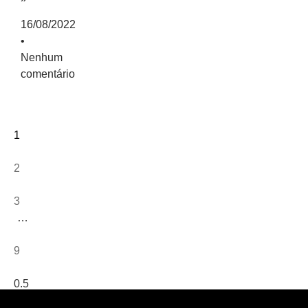
16/08/2022
Nenhum
comentário
1
2
3
…
9