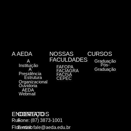
A AEDA
NOSSAS
CURSOS
FACULDADES
A
Graduação
Pós-
Instituição
FAFOPA
A
Graduação
FACIAGRA
Presidência
FACISA
Estrutura
CEPEC
Organizacional
Ouvidoria
AEDA
Webmail
ENDEREÇO
CONTATOS
Rua
Fone: (87) 3873-1001
Florentino
E-mail:
fale@aeda.edu.br