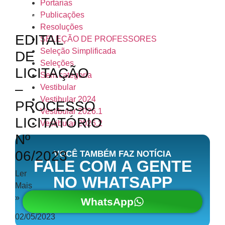
Portarias
Publicações
Editais
Resoluções
EDITAL
SELEÇÃO DE PROFESSORES
Seleção Simplificada
DE
Seleções
LICITAÇÃO
Sem categoria
–
Vestibular
Vestibular 2024
PROCESSO
Vestibular 2026.1
LICITATÓRIO
Vestibular 2026.2
Nº
06/2023
VOCÊ TAMBÉM FAZ NOTÍCIA
FALE COM A GENTE
Ler
NO WHATSAPP
Mais
»
WhatsApp
02/05/2023