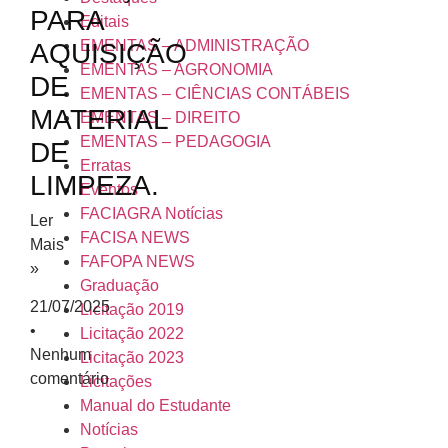
PARA
Editais
EMENTAS – ADMINISTRAÇÃO
AQUISIÇÃO
EMENTAS – AGRONOMIA
DE
EMENTAS – CIÊNCIAS CONTÁBEIS
MATERIAL
EMENTAS – DIREITO
EMENTAS – PEDAGOGIA
DE
Erratas
LIMPEZA.
Eventos
FACIAGRA Notícias
Ler
FACISA NEWS
Mais
FAFOPA NEWS
»
Graduação
21/07/2025
Licitação 2019
Licitação 2022
Nenhum
Licitação 2023
comentário
Licitações
Manual do Estudante
Notícias