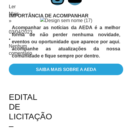
Ler
Mais
IMPORTÂNCIA DE ACOMPANHAR
»
Acompanhar as notícias da AEDA é a melhor
03/04/2023
forma de não perder nenhuma novidade,
eventos ou oportunidade que aparece por aqui.
Nenhum
acompanhe as atualizações da nossa
comentário
comunidade e fique sempre por dentro.
SAIBA MAIS SOBRE A AEDA
Editais
EDITAL
DE
LICITAÇÃO
–