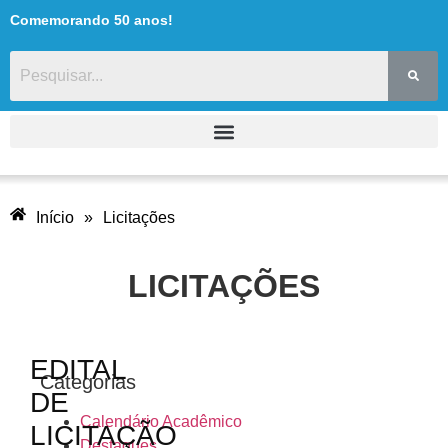
Comemorando 50 anos!
Início
»
Licitações
LICITAÇÕES
EDITAL
Categorias
DE
Calendário Acadêmico
LICITAÇÃO
Destaques